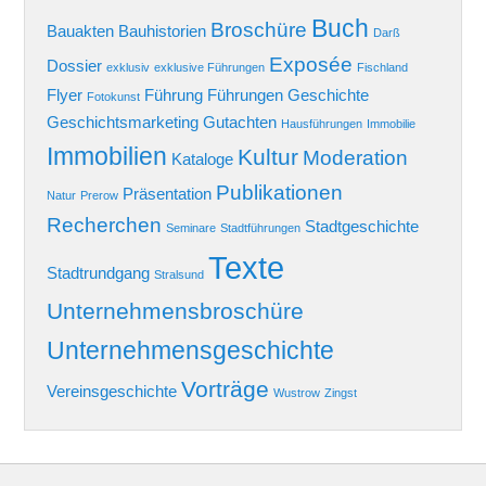
Buch
Broschüre
Bauakten
Bauhistorien
Darß
Exposée
Dossier
exklusiv
exklusive Führungen
Fischland
Flyer
Führung
Führungen
Geschichte
Fotokunst
Geschichtsmarketing
Gutachten
Hausführungen
Immobilie
Immobilien
Kultur
Moderation
Kataloge
Publikationen
Präsentation
Natur
Prerow
Recherchen
Stadtgeschichte
Seminare
Stadtführungen
Texte
Stadtrundgang
Stralsund
Unternehmensbroschüre
Unternehmensgeschichte
Vorträge
Vereinsgeschichte
Wustrow
Zingst