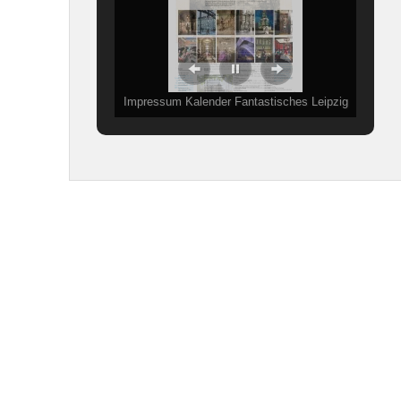
Impressum Kalender Fantastisches Leipzig
2017, Fotografien Angela Liebich