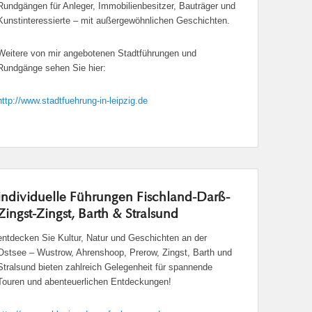
Rundgängen für Anleger, Immobilienbesitzer, Bauträger und
Kunstinteressierte – mit außergewöhnlichen Geschichten.
Weitere von mir angebotenen Stadtführungen und
Rundgänge sehen Sie hier:
http://www.stadtfuehrung-in-leipzig.de
individuelle Führungen Fischland-Darß-
Zingst-Zingst, Barth & Stralsund
entdecken Sie Kultur, Natur und Geschichten an der
Ostsee – Wustrow, Ahrenshoop, Prerow, Zingst, Barth und
Stralsund bieten zahlreich Gelegenheit für spannende
Touren und abenteuerlichen Entdeckungen!