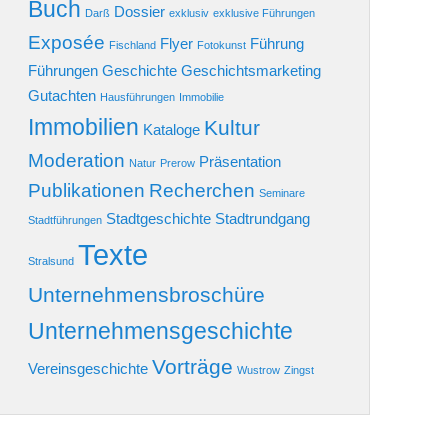
Buch
Dossier
Darß
exklusiv
exklusive Führungen
Exposée
Flyer
Führung
Fischland
Fotokunst
Führungen
Geschichte
Geschichtsmarketing
Gutachten
Hausführungen
Immobilie
Immobilien
Kultur
Kataloge
Moderation
Präsentation
Natur
Prerow
Publikationen
Recherchen
Seminare
Stadtgeschichte
Stadtrundgang
Stadtführungen
Texte
Stralsund
Unternehmensbroschüre
Unternehmensgeschichte
Vorträge
Vereinsgeschichte
Wustrow
Zingst