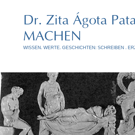
Dr. Zita Ágota P
MACHEN
WISSEN. WERTE. GESCHICHTEN: SCHREIBEN . ERZ