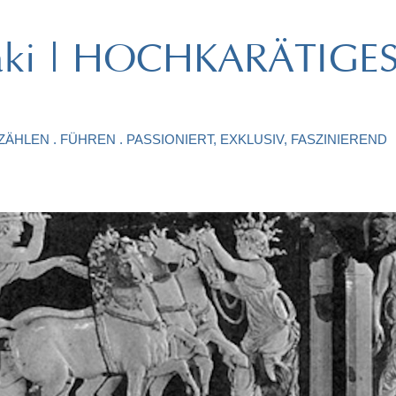
ataki | HOCHKARÄTIGE
ÄHLEN . FÜHREN . PASSIONIERT, EXKLUSIV, FASZINIEREND