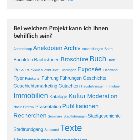
Bei welchem Projekt kann ich Ihnen
behilflich sein?
Anekdoten
Archiv
Ahrenshoop
Ausstellungen
Barth
Buch
Broschüre
Bauakten
Bauhistorien
Darß
Exposée
Dossier
exklusiv
exklusive Führungen
Fischland
Flyer
Führung
Führungen
Geschichte
Fotokunst
Geschichtsmarketing
Gutachten
Hausführungen
Immobilie
Immobilien
Kultur
Moderation
Kataloge
Publikationen
Präsentation
Natur
Prerow
Recherchen
Stadtgeschichte
Seminare
Stadtführungen
Texte
Stadtrundgang
Stralsund