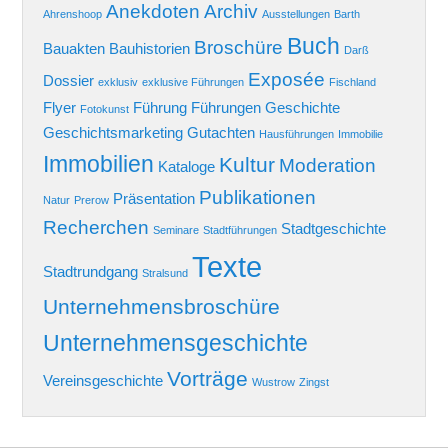
Anekdoten
Archiv
Ahrenshoop
Ausstellungen
Barth
Buch
Broschüre
Bauakten
Bauhistorien
Darß
Exposée
Dossier
exklusiv
exklusive Führungen
Fischland
Flyer
Führung
Führungen
Geschichte
Fotokunst
Geschichtsmarketing
Gutachten
Hausführungen
Immobilie
Immobilien
Kultur
Moderation
Kataloge
Publikationen
Präsentation
Natur
Prerow
Recherchen
Stadtgeschichte
Seminare
Stadtführungen
Texte
Stadtrundgang
Stralsund
Unternehmensbroschüre
Unternehmensgeschichte
Vorträge
Vereinsgeschichte
Wustrow
Zingst