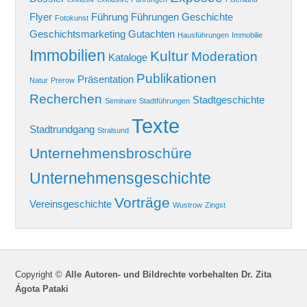
Flyer
Führung
Führungen
Geschichte
Fotokunst
Geschichtsmarketing
Gutachten
Hausführungen
Immobilie
Immobilien
Kultur
Moderation
Kataloge
Publikationen
Präsentation
Natur
Prerow
Recherchen
Stadtgeschichte
Seminare
Stadtführungen
Texte
Stadtrundgang
Stralsund
Unternehmensbroschüre
Unternehmensgeschichte
Vorträge
Vereinsgeschichte
Wustrow
Zingst
Copyright ©
Alle Autoren- und Bildrechte vorbehalten Dr. Zita
Ágota Pataki