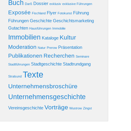
Buch
Dossier
Darß
exklusiv
exklusive Führungen
Exposée
Flyer
Führung
Fischland
Fotokunst
Führungen
Geschichte
Geschichtsmarketing
Gutachten
Hausführungen
Immobilie
Immobilien
Kultur
Kataloge
Moderation
Präsentation
Natur
Prerow
Publikationen
Recherchen
Seminare
Stadtgeschichte
Stadtrundgang
Stadtführungen
Texte
Stralsund
Unternehmensbroschüre
Unternehmensgeschichte
Vorträge
Vereinsgeschichte
Wustrow
Zingst