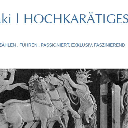
ataki | HOCHKARÄTIGE
ÄHLEN . FÜHREN . PASSIONIERT, EXKLUSIV, FASZINIEREND