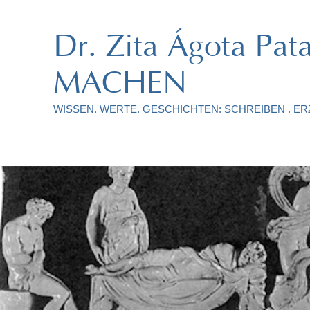
Dr. Zita Ágota P
MACHEN
WISSEN. WERTE. GESCHICHTEN: SCHREIBEN . ERZ