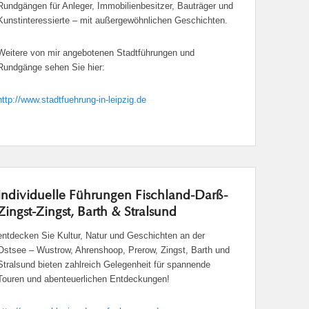
Rundgängen für Anleger, Immobilienbesitzer, Bauträger und
Kunstinteressierte – mit außergewöhnlichen Geschichten.
Weitere von mir angebotenen Stadtführungen und
Rundgänge sehen Sie hier:
http://www.stadtfuehrung-in-leipzig.de
individuelle Führungen Fischland-Darß-
Zingst-Zingst, Barth & Stralsund
entdecken Sie Kultur, Natur und Geschichten an der
Ostsee – Wustrow, Ahrenshoop, Prerow, Zingst, Barth und
Stralsund bieten zahlreich Gelegenheit für spannende
Touren und abenteuerlichen Entdeckungen!