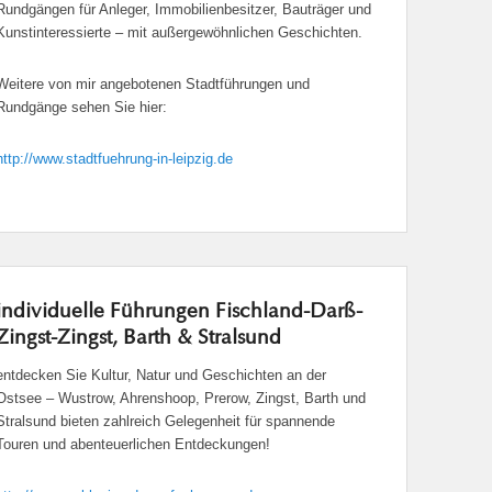
Rundgängen für Anleger, Immobilienbesitzer, Bauträger und
Kunstinteressierte – mit außergewöhnlichen Geschichten.
Weitere von mir angebotenen Stadtführungen und
Rundgänge sehen Sie hier:
http://www.stadtfuehrung-in-leipzig.de
individuelle Führungen Fischland-Darß-
Zingst-Zingst, Barth & Stralsund
entdecken Sie Kultur, Natur und Geschichten an der
Ostsee – Wustrow, Ahrenshoop, Prerow, Zingst, Barth und
Stralsund bieten zahlreich Gelegenheit für spannende
Touren und abenteuerlichen Entdeckungen!