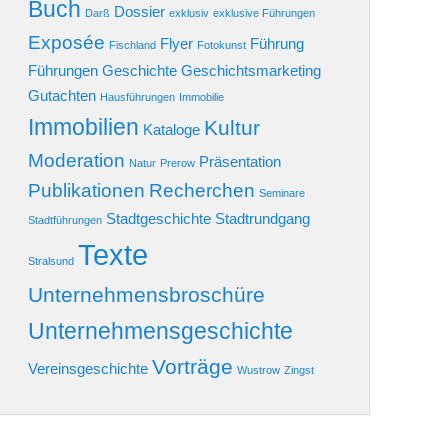
Buch
Dossier
Darß
exklusiv
exklusive Führungen
Exposée
Flyer
Führung
Fischland
Fotokunst
Führungen
Geschichte
Geschichtsmarketing
Gutachten
Hausführungen
Immobilie
Immobilien
Kultur
Kataloge
Moderation
Präsentation
Natur
Prerow
Publikationen
Recherchen
Seminare
Stadtgeschichte
Stadtrundgang
Stadtführungen
Texte
Stralsund
Unternehmensbroschüre
Unternehmensgeschichte
Vorträge
Vereinsgeschichte
Wustrow
Zingst