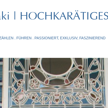
ataki | HOCHKARÄTIGE
ÄHLEN . FÜHREN . PASSIONIERT, EXKLUSIV, FASZINIEREND