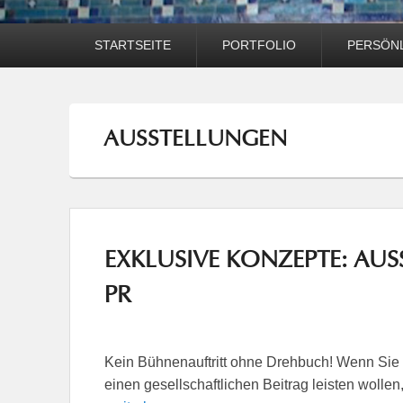
Hauptmenü
STARTSEITE
PORTFOLIO
PERSÖNL
AUSSTELLUNGEN
EXKLUSIVE KONZEPTE: AU
PR
Kein Bühnenauftritt ohne Drehbuch! Wenn Sie 
einen gesellschaftlichen Beitrag leisten wolle