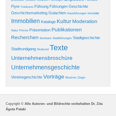
Flyer
Führung
Führungen
Geschichte
Fotokunst
Geschichtsmarketing
Gutachten
Hausführungen
Immobilie
Immobilien
Kultur
Moderation
Kataloge
Publikationen
Präsentation
Natur
Prerow
Recherchen
Stadtgeschichte
Seminare
Stadtführungen
Texte
Stadtrundgang
Stralsund
Unternehmensbroschüre
Unternehmensgeschichte
Vorträge
Vereinsgeschichte
Wustrow
Zingst
Copyright ©
Alle Autoren- und Bildrechte vorbehalten Dr. Zita
Ágota Pataki